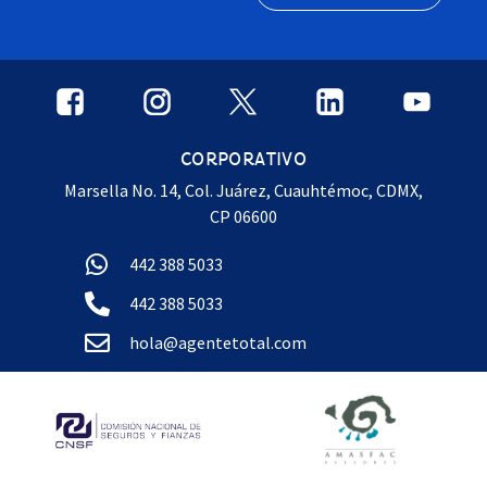
CORPORATIVO
Marsella No. 14, Col. Juárez, Cuauhtémoc, CDMX,
CP 06600
442 388 5033
442 388 5033
hola@agentetotal.com